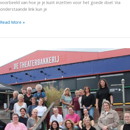
voorbeeld van hoe je je kunt inzetten voor het goede doel. Via
onderstaande link kun je
Sponsor
Read More »
Kees
Dessing
tijdens
de
Nijmeegse
4Daagse