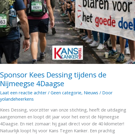
Sponsor Kees Dessing tijdens de
Nijmeegse 4Daagse
Laat een reactie achter
/
Geen categorie
,
Nieuws
/ Door
yolandeheerkens
Kees Dessing, voorzitter van onze stichting, heeft de uitdaging
aangenomen en loopt dit jaar voor het eerst de Nijmeegse
4Daagse. En niet zomaar: hij gaat direct voor de 40 kilometer!
Natuurlijk loopt hij voor Kans Tegen Kanker. Een prachtig