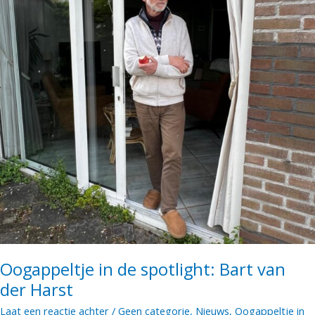
Oogappeltje in de spotlight: Bart van
der Harst
Laat een reactie achter
/
Geen categorie
,
Nieuws
,
Oogappeltje in