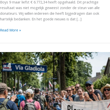
Boys 9 maar liefst € 6.772,34 heeft opgehaald. Dit prachtige
resultaat was niet mogelijk geweest zonder de steun van alle
donateurs. Wij willen iedereen die heeft bijgedragen dan ook
hartelijk bedanken. En het goede nieuws is dat […]
Jodan
Read More »
Boys
9
haalt
€6.772,34
op
voor
scoren
tegen
kanker
2025/2026