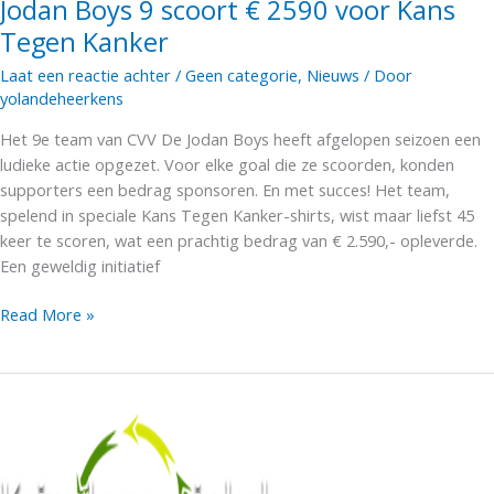
Jodan Boys 9 scoort € 2590 voor Kans
Tegen Kanker
Laat een reactie achter
/
Geen categorie
,
Nieuws
/ Door
yolandeheerkens
Het 9e team van CVV De Jodan Boys heeft afgelopen seizoen een
ludieke actie opgezet. Voor elke goal die ze scoorden, konden
supporters een bedrag sponsoren. En met succes! Het team,
spelend in speciale Kans Tegen Kanker-shirts, wist maar liefst 45
keer te scoren, wat een prachtig bedrag van € 2.590,- opleverde.
Een geweldig initiatief
Jodan
Read More »
Boys
9
scoort
€
2590
voor
Kans