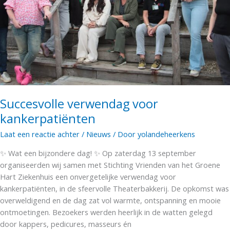
Succesvolle verwendag voor
kankerpatiënten
Laat een reactie achter
/
Nieuws
/ Door
yolandeheerkens
✨ Wat een bijzondere dag! ✨ Op zaterdag 13 september
organiseerden wij samen met Stichting Vrienden van het Groene
Hart Ziekenhuis een onvergetelijke verwendag voor
kankerpatiënten, in de sfeervolle Theaterbakkerij. De opkomst was
overweldigend en de dag zat vol warmte, ontspanning en mooie
ontmoetingen. Bezoekers werden heerlijk in de watten gelegd
door kappers, pedicures, masseurs én