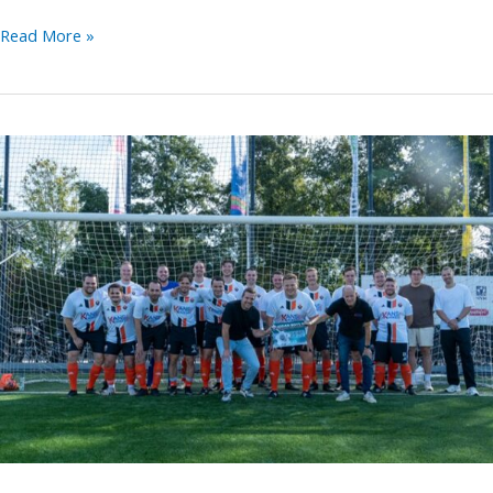
Succesvolle
Read More »
verwendag
voor
kankerpatiënten