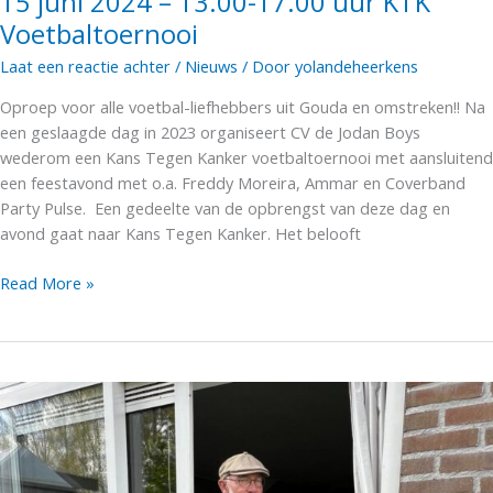
15 juni 2024 – 13.00-17.00 uur KTK
Voetbaltoernooi
Laat een reactie achter
/
Nieuws
/ Door
yolandeheerkens
Oproep voor alle voetbal-liefhebbers uit Gouda en omstreken!! Na
een geslaagde dag in 2023 organiseert CV de Jodan Boys
wederom een Kans Tegen Kanker voetbaltoernooi met aansluitend
een feestavond met o.a. Freddy Moreira, Ammar en Coverband
Party Pulse. Een gedeelte van de opbrengst van deze dag en
avond gaat naar Kans Tegen Kanker. Het belooft
15
Read More »
juni
2024
–
13.00-
17.00
uur
KTK
Voetbaltoernooi