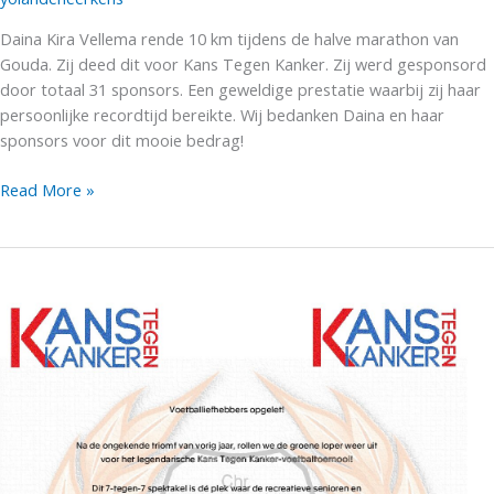
Daina Kira Vellema rende 10 km tijdens de halve marathon van
Gouda. Zij deed dit voor Kans Tegen Kanker. Zij werd gesponsord
door totaal 31 sponsors. Een geweldige prestatie waarbij zij haar
persoonlijke recordtijd bereikte. Wij bedanken Daina en haar
sponsors voor dit mooie bedrag!
Daina
Read More »
rent
€
430
bij
elkaar
voor
Kans
Tegen
Kanker