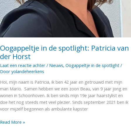
Oogappeltje in de spotlight: Patricia van
der Horst
Laat een reactie achter
/
Nieuws
,
Oogappeltje in de spotlight
/
Door
yolandeheerkens
Hoi, mijn naam is Patricia, ik ben 42 jaar en getrouwd met mijn
man Mario. Samen hebben we een zoon Beau, van 9 jaar jong en
wonen in Schoonhoven. Ik ben sinds mijn 19e jaar haarstylist en
doe het nog steeds met veel plezier. Sinds september 2021 ben ik
voor mijzelf begonnen als ambulante kapster
Oogappeltje
Read More »
in