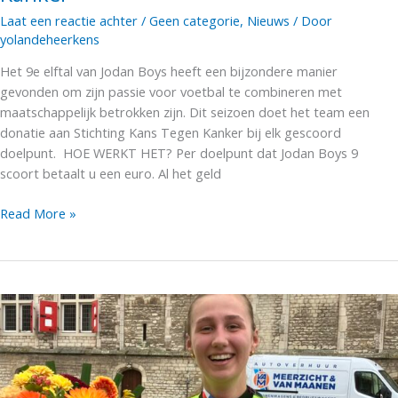
Laat een reactie achter
/
Geen categorie
,
Nieuws
/ Door
yolandeheerkens
Het 9e elftal van Jodan Boys heeft een bijzondere manier
gevonden om zijn passie voor voetbal te combineren met
maatschappelijk betrokken zijn. Dit seizoen doet het team een
donatie aan Stichting Kans Tegen Kanker bij elk gescoord
doelpunt. HOE WERKT HET? Per doelpunt dat Jodan Boys 9
scoort betaalt u een euro. Al het geld
Scoren
Read More »
voor
Stichting
Kans
Tegen
Kanker