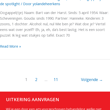
de spotlight
/ Door
yolandeheerkens
Oogappel(tje) Naam: Bart van der Harst. Sinds: 5 april 1954. Waar:
Scheveningen. Gouda: sinds 1990. Partner: Hanneke. Kinderen: 3
zoons, 1 dochter. Alcohol: nul, nul Wie ben je? Wat doe je? Vertel
eens wat over jezelf? Eh, ja, eh, da’s best lastig. Het is een soort
puzzel. Ik leg wat stukjes op tafel. Exact 70
Oogappeltje
Read More »
in
de
spotlight:
Bart
van
1
2
…
11
Volgende
→
der
Harst
UITKERING AANVRAGEN
Wil je een door een arts voorgeschreven behandeling, welke niet