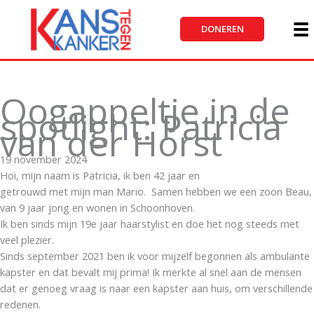
Ga
naar
DONEREN
de
inhoud
Oogappeltje in de
spotlight: Patricia
van der Horst
19 november 2024
Hoi, mijn naam is Patricia, ik ben 42 jaar en
getrouwd met mijn man Mario. Samen hebben we een zoon Beau,
van 9 jaar jong en wonen in Schoonhoven.
Ik ben sinds mijn 19e jaar haarstylist en doe het nog steeds met
veel plezier.
Sinds september 2021 ben ik voor mijzelf begonnen als ambulante
kapster en dat bevalt mij prima! Ik merkte al snel aan de mensen
dat er genoeg vraag is naar een kapster aan huis, om verschillende
redenen.