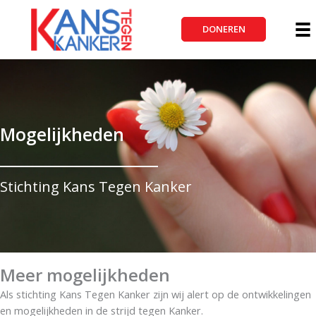
Ga
naar
DONEREN
de
inhoud
Mogelijkheden
Stichting Kans Tegen Kanker
Meer mogelijkheden
Als stichting Kans Tegen Kanker zijn wij alert op de ontwikkelingen
en mogelijkheden in de strijd tegen Kanker.