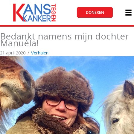
Ga
naar
DONEREN
de
inhoud
Bedankt namens mijn dochter
Manuéla!
21 april 2020
/
Verhalen