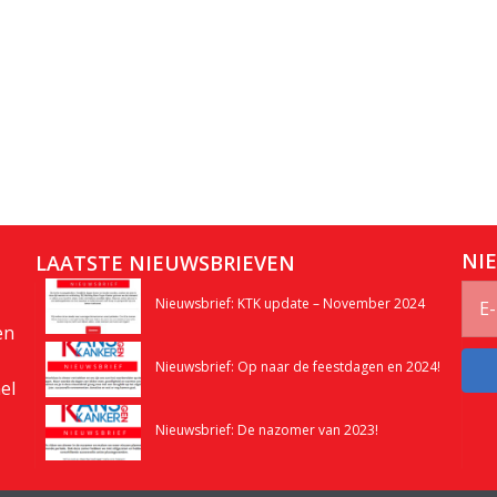
NI
LAATSTE NIEUWSBRIEVEN
Nieuwsbrief: KTK update – November 2024
en
Nieuwsbrief: Op naar de feestdagen en 2024!
el
Nieuwsbrief: De nazomer van 2023!