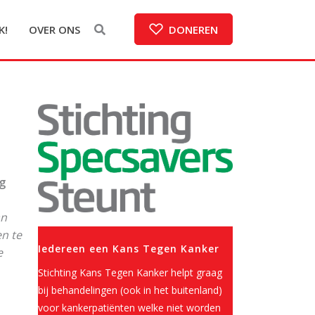
K!
OVER ONS
DONEREN
ng
an
en te
Iedereen een Kans Tegen Kanker
e
Stichting Kans Tegen Kanker helpt graag
bij behandelingen (ook in het buitenland)
voor kankerpatiënten welke niet worden