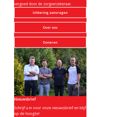
vergoed door de zorgverzekeraar.
Uitkering aanvragen
Over ons
Doneren
Nieuwsbrief
Schrijf u in voor onze nieuwsbrief en blijf
op de hoogte!