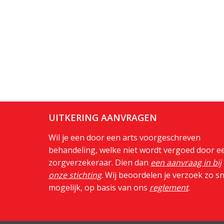
UITKERING AANVRAGEN
Wil je een door een arts voorgeschreven
behandeling, welke niet wordt vergoed door e
zorgverzekeraar. Dien dan
een aanvraag in bij
onze stichting
. Wij beoordelen je verzoek zo sn
mogelijk, op basis van ons
reglement
.