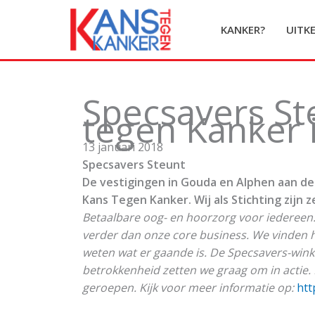
Ga
naar
KANKER?
UITK
de
inhoud
Specsavers St
tegen Kanker 
13 januari 2018
Specsavers Steunt
De vestigingen in Gouda en Alphen aan den 
Kans Tegen Kanker. Wij als Stichting zijn 
Betaalbare oog- en hoorzorg voor iedereen
verder dan onze core business. We vinden he
weten wat er gaande is. De Specsavers-wink
betrokkenheid zetten we graag om in actie. 
geroepen. Kijk voor meer informatie op:
htt