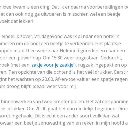
r idee kwam is een ding. Dat ik er daarna voorbereidingen 
 het dan ook nog ga uitvoeren is misschien wel een beetje
oelt dat lekker!
ndelijk zover. Vrijdagavond was ik al naar een hotel in
eren om de boel een beetje te verkennen. Het plaatsje
r koppen munt thee weer naar Helmond gereden en daar een
 voor een power nap. Om 15:30 weer opgestaan. Gedoucht,
roek (met een ‘
zakje voor je zaakje
’), rugzak ingepakt en op
en. Ten opzichte van die ochtend is het véél drukker. Eerst
nt het wachten op 20.00. Af-en-toe valt er een spatje regen
rs droog blijft. Ideaal weer voor mij.
r binnenwerken van twee krentenbollen. Het zal de spanning
eds drukker. Om 20.00 gaat het dan eindelijk beginnen. Direc
wordt ingehaald. Dit is echt een ander soort volk dan wat
zowaar een beetje zenuwachtig van en reken in mijn hoofd a