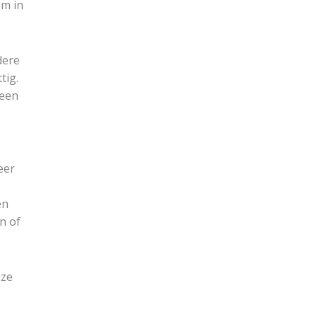
om in
dere
tig.
 een
eer
en
n of
uze