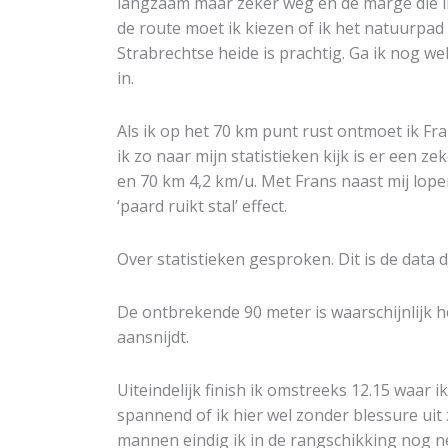
langzaam maar zeker weg en de marge die i
de route moet ik kiezen of ik het natuurpad 
Strabrechtse heide is prachtig. Ga ik nog we
in.
Als ik op het 70 km punt rust ontmoet ik Fra
ik zo naar mijn statistieken kijk is er een 
en 70 km 4,2 km/u. Met Frans naast mij lopen
‘paard ruikt stal’ effect.
Over statistieken gesproken. Dit is de data 
De ontbrekende 90 meter is waarschijnlijk h
aansnijdt.
Uiteindelijk finish ik omstreeks 12.15 waar 
spannend of ik hier wel zonder blessure uit 
mannen eindig ik in de rangschikking nog net