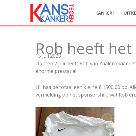
Ga
naar
KANKER?
UITK
de
inhoud
Rob heeft het
15 juli 2023
Op 1 en 2 juli heeft Rob van Zaalen maar li
enorme prestatie!
Hij haalde totaal een kleine € 1500,00 op. 
vermelding op het sponsorshirt wat Rob droe