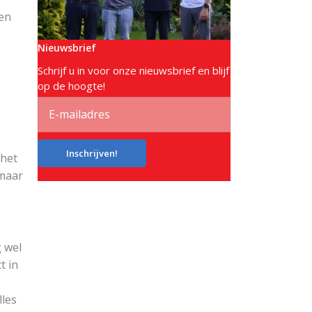
ben
Nieuwsbrief
Schrijf u in voor onze nieuwsbrief en blijf
op de hoogte!
Inschrijven!
 het
 maar
 wel
t in
lles