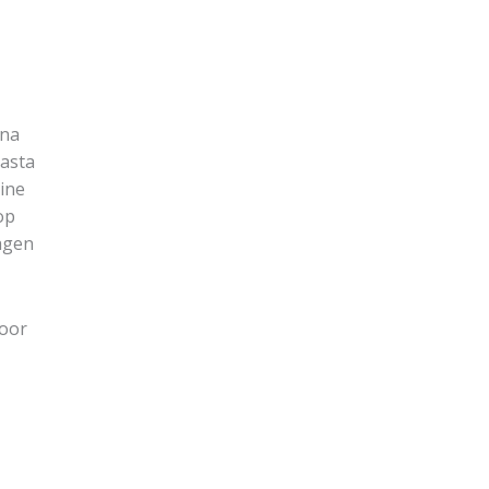
 na
pasta
eine
op
agen
voor