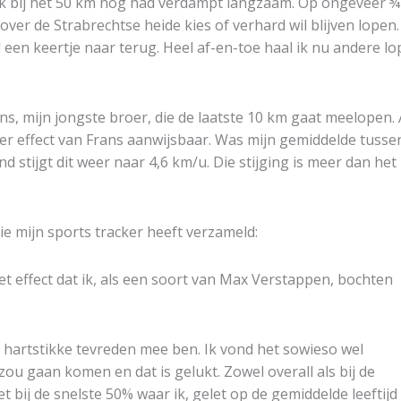
k bij het 50 km nog had verdampt langzaam. Op ongeveer ¾
over de Strabrechtse heide kies of verhard wil blijven lopen
l een keertje naar terug. Heel af-en-toe haal ik nu andere lo
ns, mijn jongste broer, die de laatste 10 km gaat meelopen. 
zeker effect van Frans aanwijsbaar. Was mijn gemiddelde tusse
d stijgt dit weer naar 4,6 km/u. Die stijging is meer dan het
die mijn sports tracker heeft verzameld:
et effect dat ik, als een soort van Max Verstappen, bochten
ik hartstikke tevreden mee ben. Ik vond het sowieso wel
zou gaan komen en dat is gelukt. Zowel overall als bij de
 bij de snelste 50% waar ik, gelet op de gemiddelde leeftijd