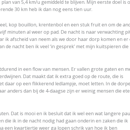
 plan van 5,4 km/u gemiddeld te blijven. Mijn eerste doel is 
terende 30 km heb ik dan nog eens tien uur.
ueel, kop bouillon, krentenbol en een stuk fruit en om de an
vijf minuten al weer op pad. De nacht is naar verwachting pit
aar ik afscheid van neem als we door haar dorp komen en er
an de nacht ben ik veel ‘in gesprek’ met mijn kuitspieren die
rtdurend in een flow van mensen. Er vallen grote gaten en m
erdwijnen. Dat maakt dat ik extra goed op de route, die is
et daar op een flikkerend ledlampje, moet letten. In de dorp
ar anders dan bij de 4-daagse zijn er weinig mensen die ete
en. Dat is mooi en ik besluit dat ik wel een wat langere pa
 die ik in de nacht nodig had gaan onderin en zaken die ik
a een kwartiertje weer ga lopen schrik van hoe ik ben