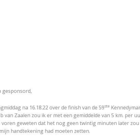
n gesponsord,
ste
agmiddag na 16.18.22 over de finish van de 59
Kennedyma
 van Zaalen zou ik er met een gemiddelde van 5 km. per u
e voren geweten dat het nog geen twintig minuten later zou
 mijn handtekening had moeten zetten.