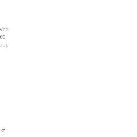
 Veel
100
loop
akt