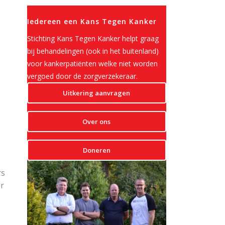
Iedereen een Kans Tegen Kanker
Stichting Kans Tegen Kanker helpt graag
bij behandelingen (ook in het buitenland)
voor kankerpatiënten welke niet worden
vergoed door de zorgverzekeraar.
Uitkering aanvragen
Over ons
Doneren
rs
ur