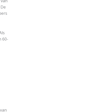
 van
. De
pers
Als
n 60-
 van