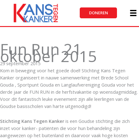
Ga
naar
DONEREN
de
inhoud
Fun Run 21
oktober 2015
29 september 2015
Kom in beweging voor het goede doel! Stichting Kans Tegen
Kanker organiseert in nauwe samenwerking met Brede School
Gouda , Sportpunt Gouda en Langlaufvereniging Gouda voor het
derde jaar de FUN RUN in de herfstvakantie op woensdagmiddag.
Voor dit fantastisch leuke evenement zijn alle leerlingen van de
Goudse basisscholen van harte uitgenodigd!
Stichting Kans Tegen Kanker
is een Goudse stichting die zich
inzet voor kanker- patiënten die voor hun behandeling zijn
aangewezen op het buitenland en daarvoor vaak hoge kosten