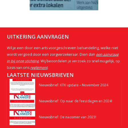
UITKERING AANVRAGEN
Wil je een door een arts voorgeschreven behandeling, welke niet
wordt vergoed door een zorgverzekeraar. Dien dan
een aanvraag
in bij onze stichting
. Wij beoordelen je verzoek zo snel mogelijk, op
basis van ons
reglement
.
LAATSTE NIEUWSBRIEVEN
Nieuwsbrief: KTK update – November 2024
Nieuwsbrief: Op naar de feestdagen en 2024!
Nieuwsbrief: De nazomer van 2023!