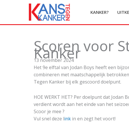
Ga
naar
KANKER?
UITK
de
inhoud
Scoren voor S
Kanker
13 november 2024
Het 9e elftal van Jodan Boys heeft een bijz
combineren met maatschappelijk betrokken z
Tegen Kanker bij elk gescoord doelpunt.
HOE WERKT HET? Per doelpunt dat Jodan Boys
verdient wordt aan het einde van het seiz
Scoor je mee ?
Vul snel deze l
ink
in en zegt het voort!