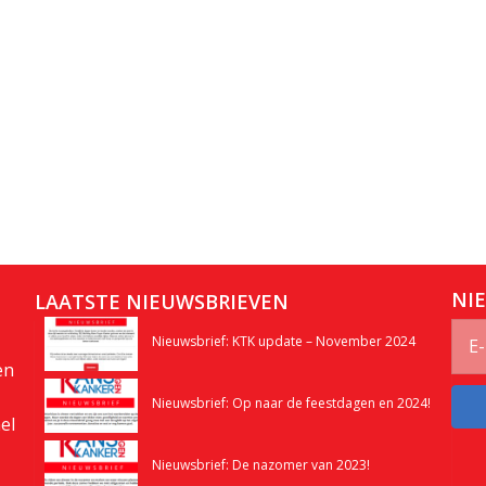
NI
LAATSTE NIEUWSBRIEVEN
Nieuwsbrief: KTK update – November 2024
en
Nieuwsbrief: Op naar de feestdagen en 2024!
el
Nieuwsbrief: De nazomer van 2023!