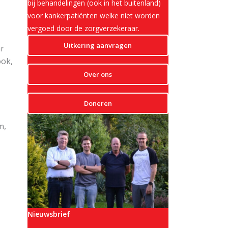
bij behandelingen (ook in het buitenland)
voor kankerpatiënten welke niet worden
vergoed door de zorgverzekeraar.
Uitkering aanvragen
ar
ook,
Over ons
Doneren
m,
Nieuwsbrief