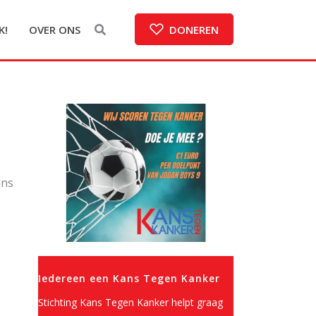
K!
OVER ONS
DONEREN
ans
Iedereen een Kans Tegen Kanker
Stichting Kans Tegen Kanker helpt graag