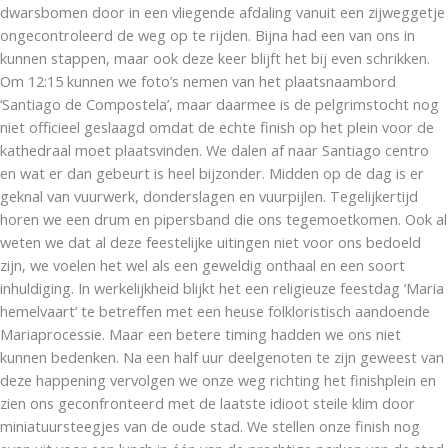
dwarsbomen door in een vliegende afdaling vanuit een zijweggetje
ongecontroleerd de weg op te rijden. Bijna had een van ons in
kunnen stappen, maar ook deze keer blijft het bij even schrikken.
Om 12:15 kunnen we foto’s nemen van het plaatsnaambord
‘Santiago de Compostela’, maar daarmee is de pelgrimstocht nog
niet officieel geslaagd omdat de echte finish op het plein voor de
kathedraal moet plaatsvinden. We dalen af naar Santiago centro
en wat er dan gebeurt is heel bijzonder. Midden op de dag is er
geknal van vuurwerk, donderslagen en vuurpijlen. Tegelijkertijd
horen we een drum en pipersband die ons tegemoetkomen. Ook al
weten we dat al deze feestelijke uitingen niet voor ons bedoeld
zijn, we voelen het wel als een geweldig onthaal en een soort
inhuldiging. In werkelijkheid blijkt het een religieuze feestdag ‘Maria
hemelvaart’ te betreffen met een heuse folkloristisch aandoende
Mariaprocessie. Maar een betere timing hadden we ons niet
kunnen bedenken. Na een half uur deelgenoten te zijn geweest van
deze happening vervolgen we onze weg richting het finishplein en
zien ons geconfronteerd met de laatste idioot steile klim door
miniatuursteegjes van de oude stad. We stellen onze finish nog