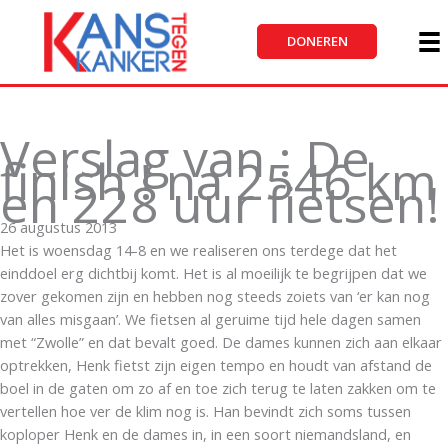
Ga
naar
DONEREN
de
inhoud
Verslag van : De
finish ! na 2546 km
en 228 uur fietsen!
26 augustus 2013
Het is woensdag 14-8 en we realiseren ons terdege dat het
einddoel erg dichtbij komt. Het is al moeilijk te begrijpen dat we
zover gekomen zijn en hebben nog steeds zoiets van ‘er kan nog
van alles misgaan’. We fietsen al geruime tijd hele dagen samen
met “Zwolle” en dat bevalt goed. De dames kunnen zich aan elkaar
optrekken, Henk fietst zijn eigen tempo en houdt van afstand de
boel in de gaten om zo af en toe zich terug te laten zakken om te
vertellen hoe ver de klim nog is. Han bevindt zich soms tussen
koploper Henk en de dames in, in een soort niemandsland, en