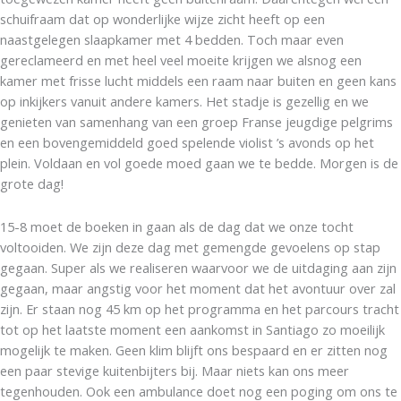
schuifraam dat op wonderlijke wijze zicht heeft op een
naastgelegen slaapkamer met 4 bedden. Toch maar even
gereclameerd en met heel veel moeite krijgen we alsnog een
kamer met frisse lucht middels een raam naar buiten en geen kans
op inkijkers vanuit andere kamers. Het stadje is gezellig en we
genieten van samenhang van een groep Franse jeugdige pelgrims
en een bovengemiddeld goed spelende violist ’s avonds op het
plein. Voldaan en vol goede moed gaan we te bedde. Morgen is de
grote dag!
15-8 moet de boeken in gaan als de dag dat we onze tocht
voltooiden. We zijn deze dag met gemengde gevoelens op stap
gegaan. Super als we realiseren waarvoor we de uitdaging aan zijn
gegaan, maar angstig voor het moment dat het avontuur over zal
zijn. Er staan nog 45 km op het programma en het parcours tracht
tot op het laatste moment een aankomst in Santiago zo moeilijk
mogelijk te maken. Geen klim blijft ons bespaard en er zitten nog
een paar stevige kuitenbijters bij. Maar niets kan ons meer
tegenhouden. Ook een ambulance doet nog een poging om ons te