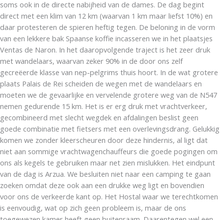
soms ook in de directe nabijheid van de dames. De dag begint
direct met een klim van 12 km (waarvan 1 km maar liefst 10%) en
daar protesteren de spieren heftig tegen. De beloning in de vorm
van een lekkere bak Spaanse koffie incasseren we in het plaatsjes
Ventas de Naron. In het daaropvolgende traject is het zeer druk
met wandelaars, waarvan zeker 90% in de door ons zelf
gecreëerde klasse van nep-pelgrims thuis hoort. In de wat grotere
plaats Palais de Rei scheiden de wegen met de wandelaars en
moeten we de gevaarlijke en vervelende grotere weg van de N547
nemen gedurende 15 km. Het is er erg druk met vrachtverkeer,
gecombineerd met slecht wegdek en afdalingen beslist geen
goede combinatie met fietsers met een overlevingsdrang. Gelukkig
komen we zonder kleerscheuren door deze hindernis, al ligt dat
niet aan sommige vrachtwagenchauffeurs die goede pogingen om
ons als kegels te gebruiken maar net zien mislukken. Het eindpunt
van de dag is Arzua. We besluiten niet naar een camping te gaan
zoeken omdat deze ook aan een drukke weg ligt en bovendien
voor ons de verkeerde kant op. Het Hostal waar we terechtkomen
is eenvoudig, wat op zich geen probleem is, maar de ons
toegewezen kamer heeft geen buitenraam. Daarentegen wel een