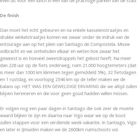
even uit voor een lunch in één van de prachtige parken van de stad.
De finish
Dan moet het echt gebeuren en na enkele kasseienstraatjes en
drukke winkelstraatjes komen we zwaar onder de indruk van de
entourage aan op het plein van Santiago de Compostela. Missie
volbracht en we omhelsden elkaar en weten hoe zwaar het
geweest is en hoeveel zweetdruppels het gekost heeft. Na meer
dan 228 uur op de fiets onderweg, ruim 21.000 hoogtemeters (dat
is meer dan 1000 km klimmen tegen gemiddeld 5%), 32 fietsdagen
en 1 rustdag, en voorlopig 2546 km op de teller maken we de
balans op: HET WAS EEN GEWELDIGE ERVARING die we altijd zullen
blijven herinneren en die voor geen goud hadden willen missen.
Er volgen nog een paar dagen in Santiago die ook zeer de moeite
waard blijken te zijn en daarna naar Vigo waar we op de boot
zullen stappen voor een verdiende week vakantie. In Santiago, Vigo
en later in IJmuiden maken we de 2600km ruimschoots vol.