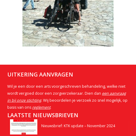
UITKERING AANVRAGEN
Wil je een door een arts voorgeschreven behandeling, welke niet
wordt vergoed door een zorgverzekeraar. Dien dan
een aanvraag
in bij onze stichting
. Wij beoordelen je verzoek zo snel mogelijk, op
basis van ons
reglement
.
LAATSTE NIEUWSBRIEVEN
Nieuwsbrief: KTK update – November 2024