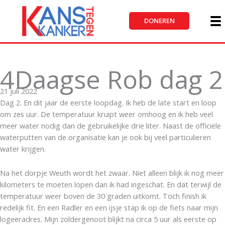
Ga
naar
DONEREN
de
inhoud
4Daagse Rob dag 2
21 juli 2022
Dag 2. En dit jaar de eerste loopdag. Ik heb de late start en loop
om zes uur. De temperatuur kruipt weer omhoog en ik heb veel
meer water nodig dan de gebruikelijke drie liter. Naast de officiële
waterputten van de organisatie kan je ook bij veel particulieren
water krijgen.
Na het dorpje Weuth wordt het zwaar. Niet alleen blijk ik nog meer
kilometers te moeten lopen dan ik had ingeschat. En dat terwijl de
temperatuur weer boven de 30 graden uitkomt. Toch finish ik
redelijk fit. En een Radler en een ijsje stap ik op de fiets naar mijn
logeeradres. Mijn zoldergenoot blijkt na circa 5 uur als eerste op