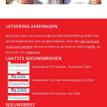
UITKERING AANVRAGEN
Wil je een door een arts voorgeschreven behandeling, welke niet
wordt vergoed door een zorgverzekeraar. Dien dan
een aanvraag
in bij onze stichting
. Wij beoordelen je verzoek zo snel mogelijk, op
basis van ons
reglement
.
LAATSTE NIEUWSBRIEVEN
Nieuwsbrief: KTK update – November 2024
Nieuwsbrief: Op naar de feestdagen en 2024!
Nieuwsbrief: De nazomer van 2023!
NIEUWSBRIEF