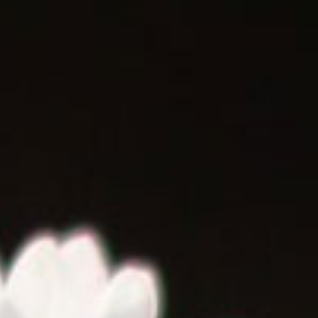
K!
OVER ONS
DONEREN