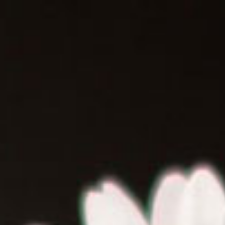
ERING NODIG?
BEHANDELINGEN
VERHALEN
HELP OO